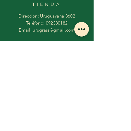
TIENDA
Dirección: Uruguayana 3602
Teléfono:
092380182
Email:
urugrass@gmail.com
HORARIOS
Lunes a viernes :
9 a 17hs