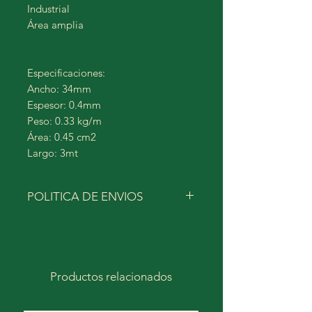
Industrial
Área amplia
Especificaciones:
Ancho: 34mm
Espesor: 0.4mm
Peso: 0.33 kg/m
Área: 0.45 cm2
Largo: 3mt
POLITICA DE ENVIOS
Para tener un envio a domicilio
mas eficiente, recomendamos que
una vez realizada la compra se
pongan en contacto o brinden toda
Productos relacionados
la informacion detallada para poder
agilizar la entrega y brindar un buen