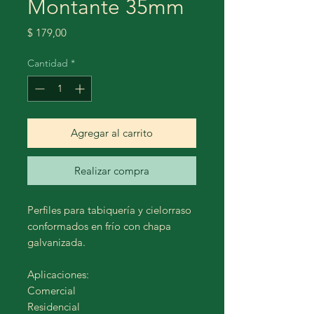
Montante 35mm
Precio
$ 179,00
Cantidad
*
Agregar al carrito
Realizar compra
Perfiles para tabiquería y cielorraso
conformados en frío con chapa
galvanizada.
Aplicaciones:
Comercial
Residencial